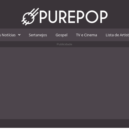
 Notícias
Sertanejos
Gospel
TV e Cinema
Lista de Artis
Publicidade