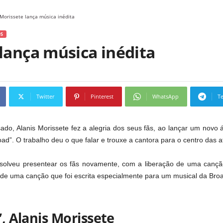
 Morissete lança música inédita
S
lança música inédita
Twitter
Pinterest
WhatsApp
T
do, Alanis Morissete fez a alegria dos seus fãs, ao lançar um novo á
oad”. O trabalho deu o que falar e trouxe a cantora para o centro das
esolveu presentear os fãs novamente, com a liberação de uma cançã
e de uma canção que foi escrita especialmente para um musical da B
, Alanis Morissete