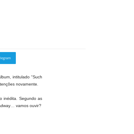
elegram
Copy URL
lbum, intitulado “Such
 atenções novamente.
o inédita. Segundo as
roadway… vamos ouvir?