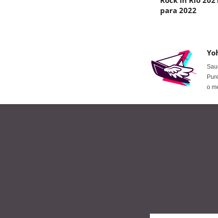
Rock In Rio 202
para 2022
Yo
Saud
Pure
o m