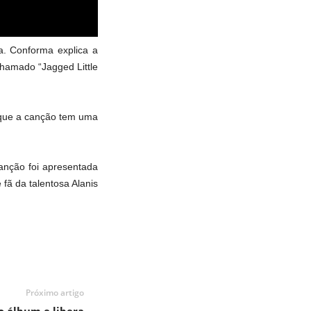
a. Conforma explica a
chamado “Jagged Little
 que a canção tem uma
canção foi apresentada
fã da talentosa Alanis
Próximo artigo