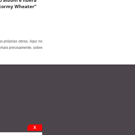
o álbum e libera
Stormy Wheater”
s próprias obras. Aqui no
(mais precisamente, sobre
X