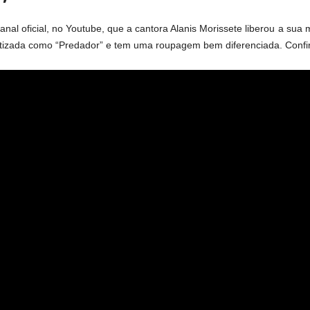
anal oficial, no Youtube, que a cantora Alanis Morissete liberou a sua
 batizada como “Predador” e tem uma roupagem bem diferenciada. Conf