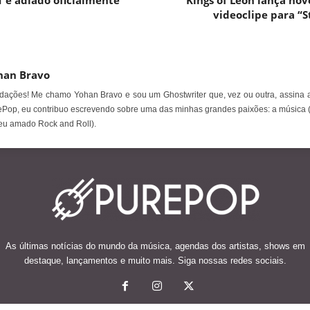
1 é adiado oficialmente
Kings of Leon lança nov
videoclipe para “
han Bravo
ações! Me chamo Yohan Bravo e sou um Ghostwriter que, vez ou outra, assina a
Pop, eu contribuo escrevendo sobre uma das minhas grandes paixões: a música 
eu amado Rock and Roll).
As últimas notícias do mundo da música, agendas dos artistas, shows em
destaque, lançamentos e muito mais. Siga nossas redes sociais.