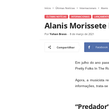
Início
Últimas Notícias
Internacionais
Alanis
ÚLTIMAS NOTÍCIAS
INTERNACIONAIS
LANÇAMENTO
Alanis Morissete 
Por
Yohan Bravo
-
8 de março de 2021
Facebook
Compartilhar
Em julho do ano passa
Pretty Folks In The R
Agora, a musicista r
informações, trata-s
“Predador”