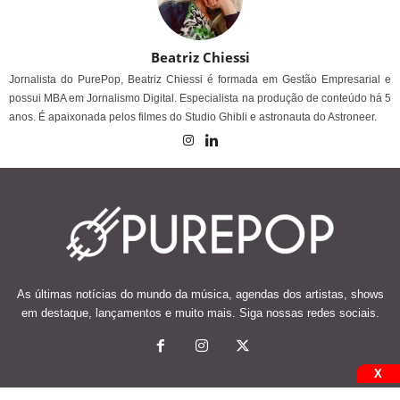
Beatriz Chiessi
Jornalista do PurePop, Beatriz Chiessi é formada em Gestão Empresarial e
possui MBA em Jornalismo Digital. Especialista na produção de conteúdo há 5
anos. É apaixonada pelos filmes do Studio Ghibli e astronauta do Astroneer.
As últimas notícias do mundo da música, agendas dos artistas, shows
em destaque, lançamentos e muito mais. Siga nossas redes sociais.
X