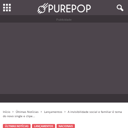
Publicidade
Início
Últimas Notícias
Lançamentos
A invisibilidade social e familiar é tema
do novo single e clipe...
ÚLTIMAS NOTÍCIAS
LANÇAMENTOS
NACIONAIS