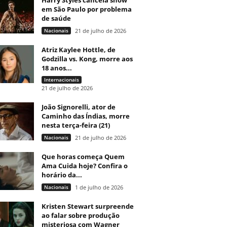
Harry Styles cancela show
em São Paulo por problema
de saúde
Nacionais
21 de julho de 2026
Atriz Kaylee Hottle, de
Godzilla vs. Kong, morre aos
18 anos...
Internacionais
21 de julho de 2026
João Signorelli, ator de
Caminho das Índias, morre
nesta terça-feira (21)
Nacionais
21 de julho de 2026
Que horas começa Quem
Ama Cuida hoje? Confira o
horário da...
Nacionais
1 de julho de 2026
Kristen Stewart surpreende
ao falar sobre produção
misteriosa com Wagner