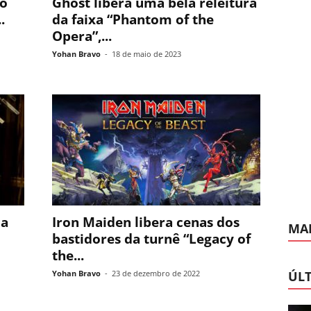
no
Ghost libera uma bela releitura
.
da faixa “Phantom of the
Opera”,...
Yohan Bravo
-
18 de maio de 2023
da
Iron Maiden libera cenas dos
MAI
bastidores da turnê “Legacy of
the...
Yohan Bravo
-
23 de dezembro de 2022
ÚLT