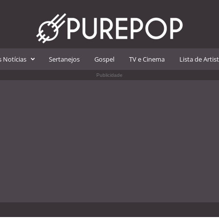
 Notícias
Sertanejos
Gospel
TV e Cinema
Lista de Artis
Publicidade