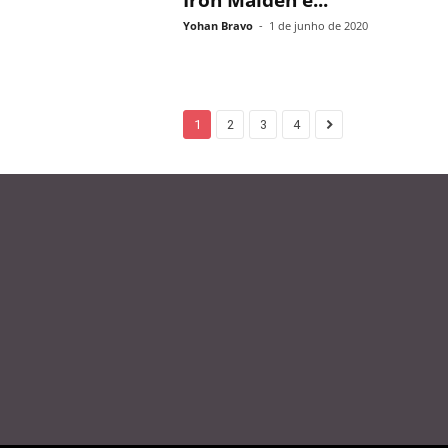
Iron Maiden e...
Yohan Bravo
-
1 de junho de 2020
1
2
3
4