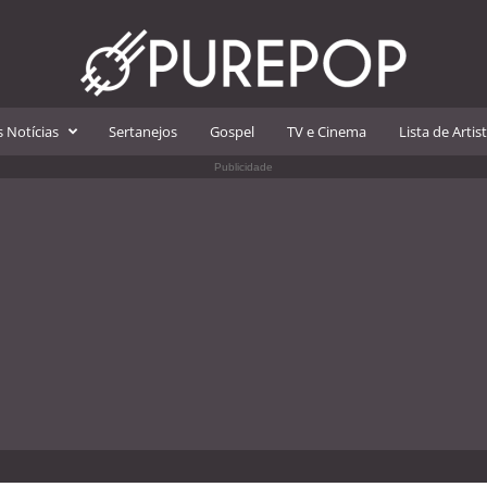
 Notícias
Sertanejos
Gospel
TV e Cinema
Lista de Artis
Publicidade