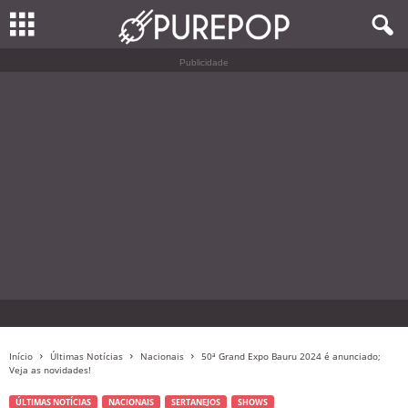
Publicidade
Início
Últimas Notícias
Nacionais
50ª Grand Expo Bauru 2024 é anunciado;
Veja as novidades!
ÚLTIMAS NOTÍCIAS
NACIONAIS
SERTANEJOS
SHOWS