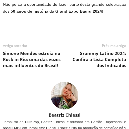
Não perca a oportunidade de fazer parte desta grande celebração
dos
50 anos de história
da
Grand Expo Bauru 2024
!
Artigo anterior
Próximo artigo
Simone Mendes estreia no
Grammy Latino 2024:
Rock in Rio: uma das vozes
Confira a Lista Completa
mais influentes do Brasil!
dos Indicados
Beatriz Chiessi
Jornalista do PurePop, Beatriz Chiessi é formada em Gestão Empresarial e
possui MBA em Jornalismo Digital. Especialista na produção de conteúdo há 5