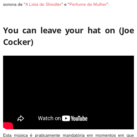
sonora de “
A Lista de Shindler
” e “
Perfume de Mulher
”.
You can leave your hat on (Joe
Cocker)
Esta música é praticamente mandatória em momentos em que