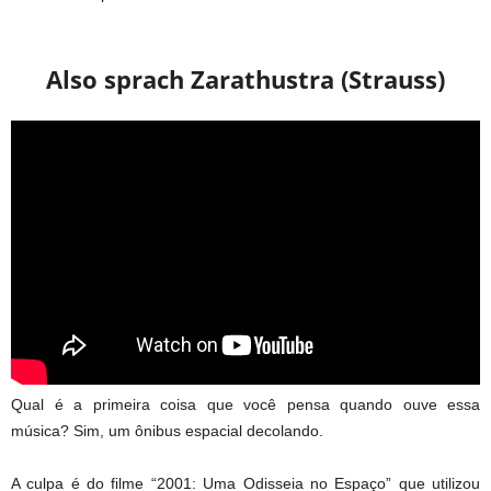
Also sprach Zarathustra (Strauss)
Qual é a primeira coisa que você pensa quando ouve essa
música? Sim, um ônibus espacial decolando.
A culpa é do filme “2001: Uma Odisseia no Espaço” que utilizou