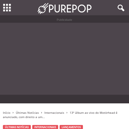
Publicidade
Início
Últimas Notícias
Internacionais
13º álbum ao vivo do Motörhead é
anunciado, com direito a um...
ÚLTIMAS NOTÍCIAS
INTERNACIONAIS
LANÇAMENTOS